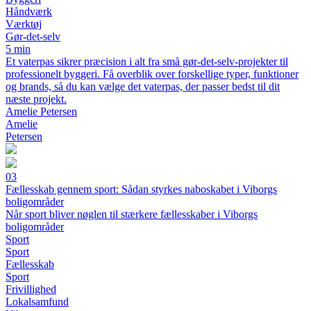
Håndværk
Værktøj
Gør-det-selv
5 min
Et vaterpas sikrer præcision i alt fra små gør-det-selv-projekter til
professionelt byggeri. Få overblik over forskellige typer, funktioner
og brands, så du kan vælge det vaterpas, der passer bedst til dit
næste projekt.
Amelie Petersen
Amelie
Petersen
03
Fællesskab gennem sport: Sådan styrkes naboskabet i Viborgs
boligområder
Når sport bliver nøglen til stærkere fællesskaber i Viborgs
boligområder
Sport
Sport
Fællesskab
Sport
Frivillighed
Lokalsamfund