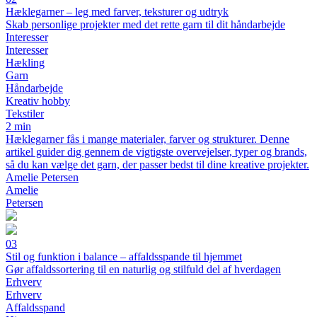
Hæklegarner – leg med farver, teksturer og udtryk
Skab personlige projekter med det rette garn til dit håndarbejde
Interesser
Interesser
Hækling
Garn
Håndarbejde
Kreativ hobby
Tekstiler
2 min
Hæklegarner fås i mange materialer, farver og strukturer. Denne
artikel guider dig gennem de vigtigste overvejelser, typer og brands,
så du kan vælge det garn, der passer bedst til dine kreative projekter.
Amelie Petersen
Amelie
Petersen
03
Stil og funktion i balance – affaldsspande til hjemmet
Gør affaldssortering til en naturlig og stilfuld del af hverdagen
Erhverv
Erhverv
Affaldsspand