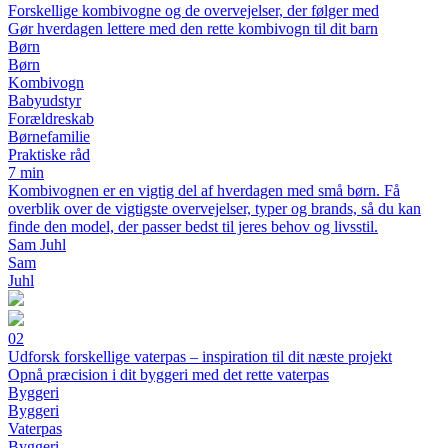
Forskellige kombivogne og de overvejelser, der følger med
Gør hverdagen lettere med den rette kombivogn til dit barn
Børn
Børn
Kombivogn
Babyudstyr
Forældreskab
Børnefamilie
Praktiske råd
7 min
Kombivognen er en vigtig del af hverdagen med små børn. Få
overblik over de vigtigste overvejelser, typer og brands, så du kan
finde den model, der passer bedst til jeres behov og livsstil.
Sam Juhl
Sam
Juhl
02
Udforsk forskellige vaterpas – inspiration til dit næste projekt
Opnå præcision i dit byggeri med det rette vaterpas
Byggeri
Byggeri
Vaterpas
Byggeri