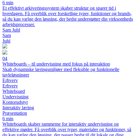
6 min
Et effektivt arkiveringssystem skaber struktur og sparer tid i
hverdagen. Få overblik over forskellige typer, funktioner og brands,
så du kan vælge den løsning, der bedst understøtter din virksomheds
arbejdsprocesser.
Sam Juhl
Sam
Juhl
04
Whiteboards – til undervisning med fokus på interaktion
Skab dynamiske læringsmiljøer med fleksible og funktionelle
tavleløsninger
Erhverv
Erhverv
Whiteboard
Undervisning
Kontorudstyr
Interaktiv læring
Præsentation
6 min
Whiteboards skaber rammerne for interaktiv undervisning og
effektive møder. Få overblik over typer, materialer og funktioner, så
du kan vælge den løsning, der passer bedst til dit lokale og dine