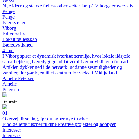
vækst
Nye idéer og stærke fællesskaber sætter fart på Viborgs erhvervsliv
Penge
Penge
Iværksætteri
Viborg
Erhvervsliv
Lokalt fællesskab
Bæredygtighed
4 min
I Viborg spirer et dynamisk iværksættermiljø, hvor lokale ildsjæle,
samarbejde og bæredygtige initiativer driver udviklingen fremad.
Artiklen dykker ned i de netværk, uddannelsesmuligheder og
værdier, der gør byen til et centrum for vækst i Midtjylland.
Amelie Petersen
Amelie
Petersen
Seneste
01
Overvej disse ting, før du køber nye tuscher
Find de rette tuscher til dine kreative projekter og hobbyer
Interesser
Interesser