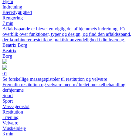
Hjem
Indretning
Bæredygtighed
Rengøring
7 min
Affaldsspande er blevet en vigtig del af hjemmets indretning. Få
overblik over funktioner, typer og design, og find den affaldsspand,
der kombinerer æstetik og praktisk anvendelighed i din hverdag.
Beatrix Borg
Beatrix
Borg
01
Se forskellige massagepistoler til restitution og velvære
Frem din restitution og velvære med målrettet muskelbehandling
derhjemme
Sport
Sport
Massagepistol
Restitution
Træning
Velvære
Muskelpleje
3 min