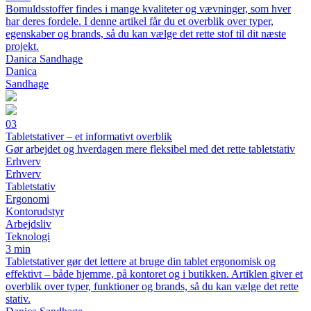
Bomuldsstoffer findes i mange kvaliteter og vævninger, som hver
har deres fordele. I denne artikel får du et overblik over typer,
egenskaber og brands, så du kan vælge det rette stof til dit næste
projekt.
Danica Sandhage
Danica
Sandhage
03
Tabletstativer – et informativt overblik
Gør arbejdet og hverdagen mere fleksibel med det rette tabletstativ
Erhverv
Erhverv
Tabletstativ
Ergonomi
Kontorudstyr
Arbejdsliv
Teknologi
3 min
Tabletstativer gør det lettere at bruge din tablet ergonomisk og
effektivt – både hjemme, på kontoret og i butikken. Artiklen giver et
overblik over typer, funktioner og brands, så du kan vælge det rette
stativ.