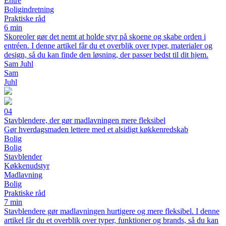
Entré
Boligindretning
Praktiske råd
6 min
Skoreoler gør det nemt at holde styr på skoene og skabe orden i
entréen. I denne artikel får du et overblik over typer, materialer og
design, så du kan finde den løsning, der passer bedst til dit hjem.
Sam Juhl
Sam
Juhl
04
Stavblendere, der gør madlavningen mere fleksibel
Gør hverdagsmaden lettere med et alsidigt køkkenredskab
Bolig
Bolig
Stavblender
Køkkenudstyr
Madlavning
Bolig
Praktiske råd
7 min
Stavblendere gør madlavningen hurtigere og mere fleksibel. I denne
artikel får du et overblik over typer, funktioner og brands, så du kan