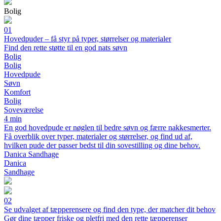
Bolig
01
Hovedpuder – få styr på typer, størrelser og materialer
Find den rette støtte til en god nats søvn
Bolig
Bolig
Hovedpude
Søvn
Komfort
Bolig
Soveværelse
4 min
En god hovedpude er nøglen til bedre søvn og færre nakkesmerter.
Få overblik over typer, materialer og størrelser, og find ud af,
hvilken pude der passer bedst til din sovestilling og dine behov.
Danica Sandhage
Danica
Sandhage
02
Se udvalget af tæpperensere og find den type, der matcher dit behov
Gør dine tæpper friske og pletfri med den rette tæpperenser