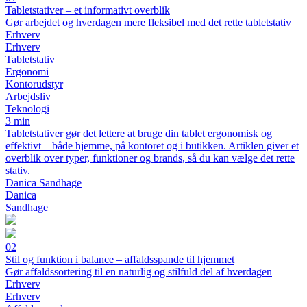
Tabletstativer – et informativt overblik
Gør arbejdet og hverdagen mere fleksibel med det rette tabletstativ
Erhverv
Erhverv
Tabletstativ
Ergonomi
Kontorudstyr
Arbejdsliv
Teknologi
3 min
Tabletstativer gør det lettere at bruge din tablet ergonomisk og
effektivt – både hjemme, på kontoret og i butikken. Artiklen giver et
overblik over typer, funktioner og brands, så du kan vælge det rette
stativ.
Danica Sandhage
Danica
Sandhage
02
Stil og funktion i balance – affaldsspande til hjemmet
Gør affaldssortering til en naturlig og stilfuld del af hverdagen
Erhverv
Erhverv