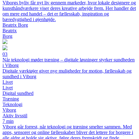
Viborgs byliv får nyt liv gennem markeder, hvor lokale designere og
kunsthåndværkere viser deres kreative arbejde frem. Her handler det
om mere end handel – det er fællesskab, inspiration og
bæredygtighed i øjenhøjde.
Beatrix Borg
Beatrix
Borg
03
Når teknologi møder træning – digitale løsninger styrker sundheden
i Viborg
Digitale værktøjer giver nye muligheder for motion, fællesskab og
sundhed i Viborg
Livet
Livet
Digital sundhed
Træning
Teknologi
Viborg
Aktiv livsstil
7 min
Viborg går forrest, når teknologi og træning smelter sammen. Med
apps, sensorer og online fællesskaber bliver det lettere for borgere i
alle aldre at holde sig aktive, følge deres fremskridt og finde