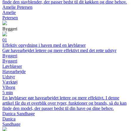
finde den stavblender, der passer bedst til dit køkken og dine behov.
Amelie Petersen
Amelie
Petersen
Byggeri
01
Effektiv oprydning i haven med en løvblæser
Gør havearbejdet lettere og mere effektivt med det rette udstyr
Byggeri
Byggeri
Løvblæser
Havearbejde
Udstyr
Værktøj
Viborg
5 min
En løvblæser gør havearbejdet lettere og mere effektivt. I denne
artikel får du et overblik over typer, funktioner og brands, så du kan
finde den model, der passer bedst til din have og dine behov.
Danica Sandhage
Danica
Sandhage