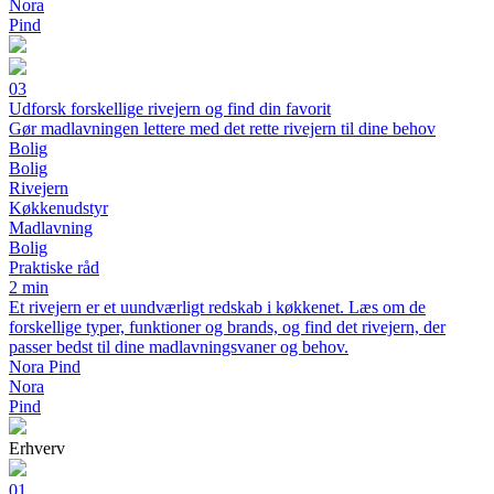
Nora
Pind
03
Udforsk forskellige rivejern og find din favorit
Gør madlavningen lettere med det rette rivejern til dine behov
Bolig
Bolig
Rivejern
Køkkenudstyr
Madlavning
Bolig
Praktiske råd
2 min
Et rivejern er et uundværligt redskab i køkkenet. Læs om de
forskellige typer, funktioner og brands, og find det rivejern, der
passer bedst til dine madlavningsvaner og behov.
Nora Pind
Nora
Pind
Erhverv
01