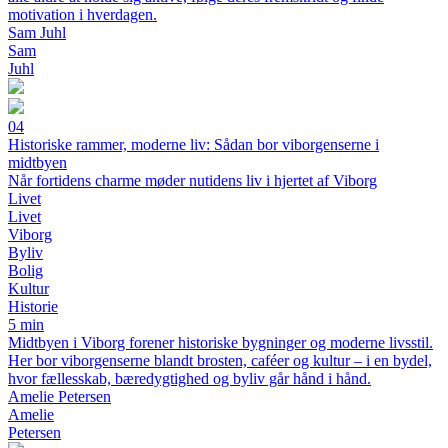
motivation i hverdagen.
Sam Juhl
Sam
Juhl
04
Historiske rammer, moderne liv: Sådan bor viborgenserne i
midtbyen
Når fortidens charme møder nutidens liv i hjertet af Viborg
Livet
Livet
Viborg
Byliv
Bolig
Kultur
Historie
5 min
Midtbyen i Viborg forener historiske bygninger og moderne livsstil.
Her bor viborgenserne blandt brosten, caféer og kultur – i en bydel,
hvor fællesskab, bæredygtighed og byliv går hånd i hånd.
Amelie Petersen
Amelie
Petersen