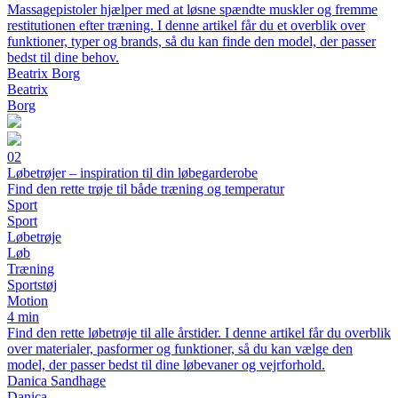
Massagepistoler hjælper med at løsne spændte muskler og fremme
restitutionen efter træning. I denne artikel får du et overblik over
funktioner, typer og brands, så du kan finde den model, der passer
bedst til dine behov.
Beatrix Borg
Beatrix
Borg
02
Løbetrøjer – inspiration til din løbegarderobe
Find den rette trøje til både træning og temperatur
Sport
Sport
Løbetrøje
Løb
Træning
Sportstøj
Motion
4 min
Find den rette løbetrøje til alle årstider. I denne artikel får du overblik
over materialer, pasformer og funktioner, så du kan vælge den
model, der passer bedst til dine løbevaner og vejrforhold.
Danica Sandhage
Danica