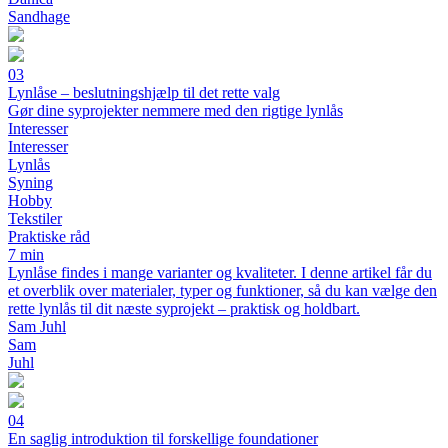
Sandhage
03
Lynlåse – beslutningshjælp til det rette valg
Gør dine syprojekter nemmere med den rigtige lynlås
Interesser
Interesser
Lynlås
Syning
Hobby
Tekstiler
Praktiske råd
7 min
Lynlåse findes i mange varianter og kvaliteter. I denne artikel får du
et overblik over materialer, typer og funktioner, så du kan vælge den
rette lynlås til dit næste syprojekt – praktisk og holdbart.
Sam Juhl
Sam
Juhl
04
En saglig introduktion til forskellige foundationer