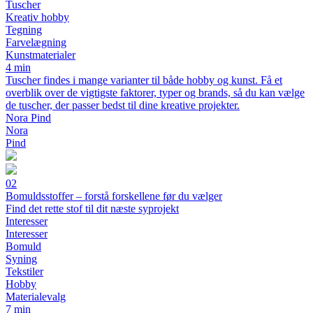
Tuscher
Kreativ hobby
Tegning
Farvelægning
Kunstmaterialer
4 min
Tuscher findes i mange varianter til både hobby og kunst. Få et
overblik over de vigtigste faktorer, typer og brands, så du kan vælge
de tuscher, der passer bedst til dine kreative projekter.
Nora Pind
Nora
Pind
02
Bomuldsstoffer – forstå forskellene før du vælger
Find det rette stof til dit næste syprojekt
Interesser
Interesser
Bomuld
Syning
Tekstiler
Hobby
Materialevalg
7 min