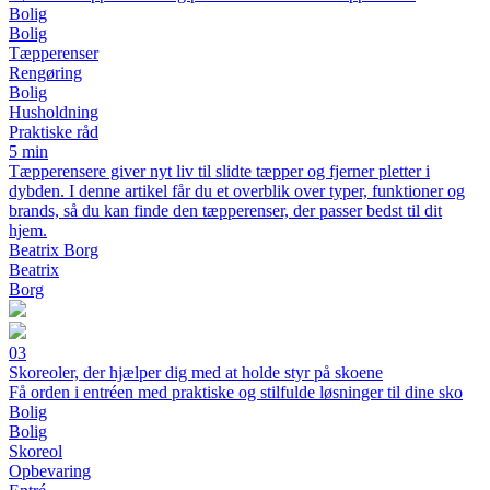
Bolig
Bolig
Tæpperenser
Rengøring
Bolig
Husholdning
Praktiske råd
5 min
Tæpperensere giver nyt liv til slidte tæpper og fjerner pletter i
dybden. I denne artikel får du et overblik over typer, funktioner og
brands, så du kan finde den tæpperenser, der passer bedst til dit
hjem.
Beatrix Borg
Beatrix
Borg
03
Skoreoler, der hjælper dig med at holde styr på skoene
Få orden i entréen med praktiske og stilfulde løsninger til dine sko
Bolig
Bolig
Skoreol
Opbevaring