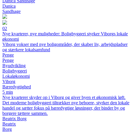
Danica Sandhage
Danica
Sandhage
02
Nye kvarterer, nye muligheder: Boligbyggeri styrker Viborgs lokale
økonomi
Viborg vokser med nye boligområder, der skaber liv, arbejdspladser
og stærkere lokalsamfund
Penge
Penge
Byudvikling
Boligbyggeri
Lokaløkonomi
Viborg
Bæredygtighed
5 min
Nye kvarterer skyder op i Viborg og giver byen et økonomisk løft.
Det moderne boligbyggeri tiltrækker nye beboere, styrker den lokale
handel og sætter fokus på bæredygtige løsninger, der binder by og
borgere tættere sammen.
Beatrix Borg
Beatrix
Borg