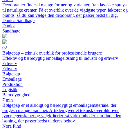
Deodoranter findes i mange former og varianter, fra klassiske sprays
til naturlige cremer. Få et overblik over de vigtigste typer, faktorer og
brands, så du kan vælge den deodorant, der passer bedst til dig.
Danica Sandhage
Danica
Sandhage
02
Bølgepap – teknisk overblik for professionelle brugere
Effektiv og bæredygtig emballageløsning til industri og erhverv
Erhverv
Erhverv
Bølgepap
Emballage
Produktion
Logistik
Bæredygtighed
7 min
Bølgepap er et alsidigt og bæredygtigt emballagemateriale, der
bruges i mange brancher. Artiklen giver et teknisk overblik over
typer, egenskaber og valgkriterier, så virksomheder kan finde den
løsning, der passer bedst til deres behov.
Nora Pind