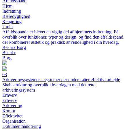
Affaldsspand
Hjem
Indretning
Bæredygtighed
Rengøring
7 min
Affaldsspande er blevet en vigtig del af hjemmets indretning. Få
overblik over funktioner, typer og design, og find den affaldsspand,
der kombinerer æstetik og praktisk anvendelighed i din hverdag.
Beatrix Borg
Beatrix
Borg
03
Arkiveringssystemer – systemer der understøtter effektivt arbejde
Skab struktur og overblik i hverdagen med det rette
arkiveringssystem
Erhverv
Erhverv
Arkivering
Kontor
Effektivitet
Organisation
Dokumenthåndtering