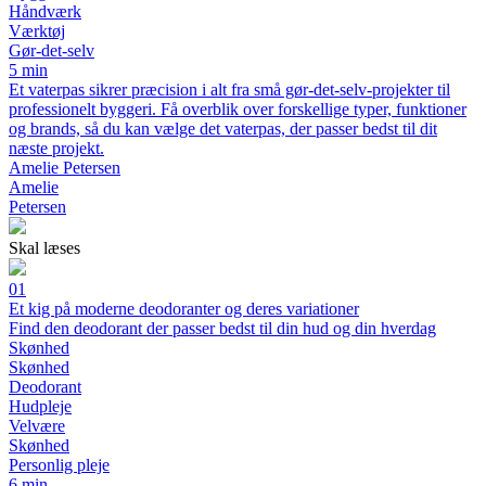
Håndværk
Værktøj
Gør-det-selv
5 min
Et vaterpas sikrer præcision i alt fra små gør-det-selv-projekter til
professionelt byggeri. Få overblik over forskellige typer, funktioner
og brands, så du kan vælge det vaterpas, der passer bedst til dit
næste projekt.
Amelie Petersen
Amelie
Petersen
Skal læses
01
Et kig på moderne deodoranter og deres variationer
Find den deodorant der passer bedst til din hud og din hverdag
Skønhed
Skønhed
Deodorant
Hudpleje
Velvære
Skønhed
Personlig pleje
6 min