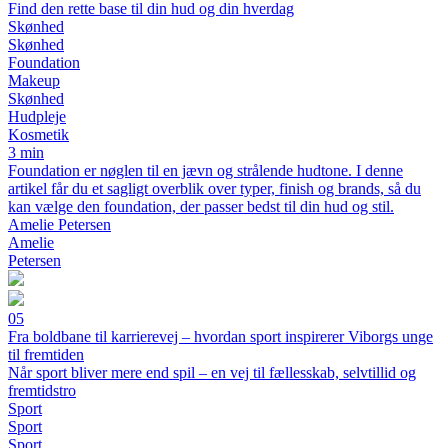
Find den rette base til din hud og din hverdag
Skønhed
Skønhed
Foundation
Makeup
Skønhed
Hudpleje
Kosmetik
3 min
Foundation er nøglen til en jævn og strålende hudtone. I denne
artikel får du et sagligt overblik over typer, finish og brands, så du
kan vælge den foundation, der passer bedst til din hud og stil.
Amelie Petersen
Amelie
Petersen
05
Fra boldbane til karrierevej – hvordan sport inspirerer Viborgs unge
til fremtiden
Når sport bliver mere end spil – en vej til fællesskab, selvtillid og
fremtidstro
Sport
Sport
Sport