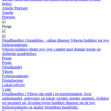
behov.
Amelie Petersen
Amelie
Petersen
Penge
01
Detailhandlen i forandring – sådan tilpasser Viborgs butikker sig nye
forbrugsmønstre
Viborgs butikker finder nye veje i mødet med digitale trends og
skiftende kundebehov
Penge
Penge
Detailhandel
Viborg
Forbrugsmønstre
Digitalisering
Lokalt erhverv
5 min
Detailhandlen i Viborg står midt i en transformation, hvor
onlinehandel, oplevelser og lokale værdier smelter sammen. Artiklen
ser nærmere på, hvordan byens butikker tilpasser sig de nye
forbrugsmønstre og skaber fremtidens handelsliv.