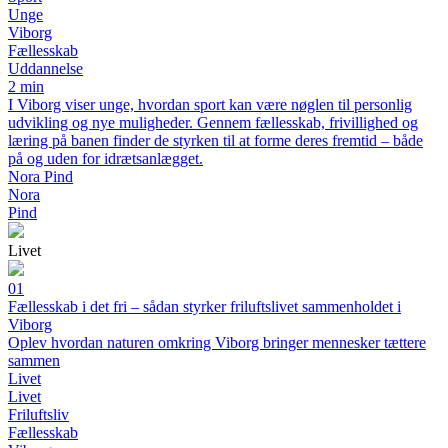
Unge
Viborg
Fællesskab
Uddannelse
2 min
I Viborg viser unge, hvordan sport kan være nøglen til personlig
udvikling og nye muligheder. Gennem fællesskab, frivillighed og
læring på banen finder de styrken til at forme deres fremtid – både
på og uden for idrætsanlægget.
Nora Pind
Nora
Pind
Livet
01
Fællesskab i det fri – sådan styrker friluftslivet sammenholdet i
Viborg
Oplev hvordan naturen omkring Viborg bringer mennesker tættere
sammen
Livet
Livet
Friluftsliv
Fællesskab