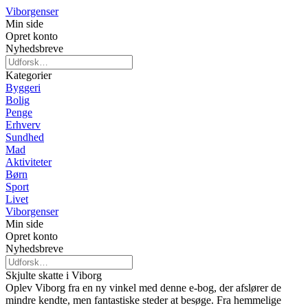
Viborgenser
Min side
Opret konto
Nyhedsbreve
Kategorier
Byggeri
Bolig
Penge
Erhverv
Sundhed
Mad
Aktiviteter
Børn
Sport
Livet
Viborgenser
Min side
Opret konto
Nyhedsbreve
Skjulte skatte i Viborg
Oplev Viborg fra en ny vinkel med denne e-bog, der afslører de
mindre kendte, men fantastiske steder at besøge. Fra hemmelige