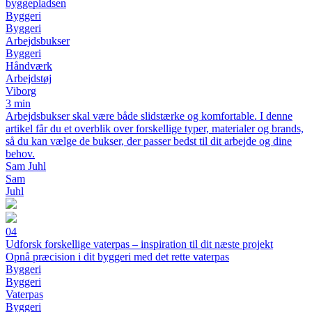
byggepladsen
Byggeri
Byggeri
Arbejdsbukser
Byggeri
Håndværk
Arbejdstøj
Viborg
3 min
Arbejdsbukser skal være både slidstærke og komfortable. I denne
artikel får du et overblik over forskellige typer, materialer og brands,
så du kan vælge de bukser, der passer bedst til dit arbejde og dine
behov.
Sam Juhl
Sam
Juhl
04
Udforsk forskellige vaterpas – inspiration til dit næste projekt
Opnå præcision i dit byggeri med det rette vaterpas
Byggeri
Byggeri
Vaterpas
Byggeri