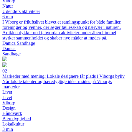
Viborg
Natur
Udendørs aktiviteter
6 min
I Viborg er friluftslivet blevet et samlingspunkt for både familier,
foreninger og venner, der søger fællesskab og nærvær i naturen.
Artiklen dykker ned i, hvordan aktiviteter under åben himmel
styrker sammenholdet og skaber nye måder at mødes på.
Danica Sandhage
Danica
Sandhage
02
Markeder med mening: Lokale designere får plads i Viborgs byliv
Når lokale talenter og bæredygtige idéer mødes på Viborgs
markeder
Livet
Livet
Viborg
Design
Håndværk
Bæredygtighed
Lokalkultur
3 min