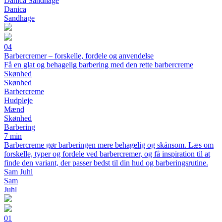
Danica Sandhage
Danica
Sandhage
04
Barbercremer – forskelle, fordele og anvendelse
Få en glat og behagelig barbering med den rette barbercreme
Skønhed
Skønhed
Barbercreme
Hudpleje
Mænd
Skønhed
Barbering
7 min
Barbercreme gør barberingen mere behagelig og skånsom. Læs om
forskelle, typer og fordele ved barbercremer, og få inspiration til at
finde den variant, der passer bedst til din hud og barberingsrutine.
Sam Juhl
Sam
Juhl
01