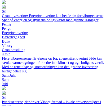
03
Grøn investering: Energirenovering kan betale sig for viborgenserne
Spar på energien og styrk din boligs værdi med grønne løsninger
Penge
Penge
Energirenovering
Bæredygtighed
Bolig
Viborg
Grøn omstilling
4 min
Flere viborgenserne får øjnene op for, at energirenovering både kan
sænke varmeregningen, forbedre indeklimaet og øge boligens værdi.
Med de rette tiltag og støtteordninger kan den grønne investering
hurtigt betale sig.
Sam Juhl
Sam
Juhl
04
Iværksætterne, der driver Viborg fremad – lokale erhvervsmiljøer i