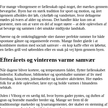
For mange viborgensere er fællesskab også noget, der mærkes gennem
bevægelse. Byen har en stærk tradition for sport og motion, og året
igennem afholdes der løb, cykelløb og vandreture, hvor deltagerne
mødes på tværs af alder og niveau. Det handler ikke kun om at
præstere, men om at være en del af noget større – at dele oplevelsen af
at bevæge sig sammen i det smukke midtjyske landskab.
Søerne og de omkringliggende stier danner perfekte rammer for både
spontane gåture og organiserede events. Mange finder glæde i at
kombinere motion med socialt samvær – en kop kaffe efter en løbetur,
en fælles grill ved søbredden eller en snak på vej hjem gennem byen.
Efterårets og vinterens varme samvær
Når dagene bliver kortere, og temperaturen falder, flytter fællesskabet
indenfor. Kulturhuse, biblioteker og sportshaller summer af liv med
foredrag, koncerter, julemarkeder og kreative aktiviteter. Her mødes
folk for at dele oplevelser, lære nyt og holde varmen i hinandens
selskab.
Julen i Viborg er en særlig tid, hvor byens gader pyntes, og duften af
gran og brændte mandler breder sig. Mange ser frem til de
traditionsrige markeder og lysarrangementer, der skaber en stemning af