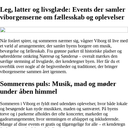
Leg, latter og livsglæde: Events der samler
viborgenserne om fællesskab og oplevelser
Når foråret spirer, og sommeren nærmer sig, vågner Viborg til live med
et væld af arrangementer, der samler byens borgere om musik,
bevægelse og fællesskab. Fra grønne parker til historiske pladser og
søbredderne omkring Nørresø og Søndersø – overalt mærkes den
særlige stemning af livsglæde, der kendetegner byen. Her får du et
overblik over nogle af de begivenheder og traditioner, der bringer
viborgenserne sammen året igennem.
Sommerens puls: Musik, mad og møder
under åben himmel
Sommeren i Viborg er fyldt med udendørs oplevelser, hvor både lokale
og besøgende kan nyde musikken, maden og samværet. På byens
torve og i parkerne afholdes der ofte koncerter, markeder og
gadearrangementer, hvor stemningen er afslappet og inkluderende.
Mange af disse events er gratis og tilgængelige for alle – et kendetegn