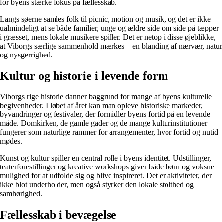
for byens stærke fokus på fællesskab.
Langs søerne samles folk til picnic, motion og musik, og det er ikke
ualmindeligt at se både familier, unge og ældre side om side på tæpper
i græsset, mens lokale musikere spiller. Det er netop i disse øjeblikke,
at Viborgs særlige sammenhold mærkes – en blanding af nærvær, natur
og nysgerrighed.
Kultur og historie i levende form
Viborgs rige historie danner baggrund for mange af byens kulturelle
begivenheder. I løbet af året kan man opleve historiske markeder,
byvandringer og festivaler, der formidler byens fortid på en levende
måde. Domkirken, de gamle gader og de mange kulturinstitutioner
fungerer som naturlige rammer for arrangementer, hvor fortid og nutid
mødes.
Kunst og kultur spiller en central rolle i byens identitet. Udstillinger,
teaterforestillinger og kreative workshops giver både børn og voksne
mulighed for at udfolde sig og blive inspireret. Det er aktiviteter, der
ikke blot underholder, men også styrker den lokale stolthed og
samhørighed.
Fællesskab i bevægelse