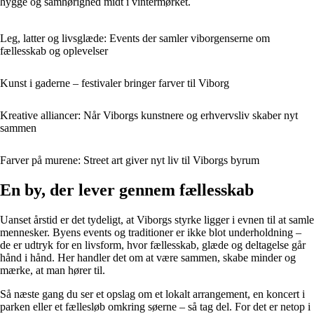
hygge og samhørighed midt i vintermørket.
Leg, latter og livsglæde: Events der samler viborgenserne om
fællesskab og oplevelser
Kunst i gaderne – festivaler bringer farver til Viborg
Kreative alliancer: Når Viborgs kunstnere og erhvervsliv skaber nyt
sammen
Farver på murene: Street art giver nyt liv til Viborgs byrum
En by, der lever gennem fællesskab
Uanset årstid er det tydeligt, at Viborgs styrke ligger i evnen til at samle
mennesker. Byens events og traditioner er ikke blot underholdning –
de er udtryk for en livsform, hvor fællesskab, glæde og deltagelse går
hånd i hånd. Her handler det om at være sammen, skabe minder og
mærke, at man hører til.
Så næste gang du ser et opslag om et lokalt arrangement, en koncert i
parken eller et fællesløb omkring søerne – så tag del. For det er netop i